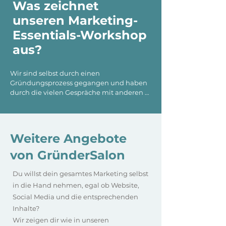
Was zeichnet
unseren Marketing-
Essentials-Workshop
aus?
Wir sind selbst durch einen 
Gründungsprozess gegangen und haben 
durch die vielen Gespräche mit anderen 
Gründern erfahren, wie schwer es ist sein 
eigenes Corporate Design, seine Marke 
aufzubauen. Auf was muss man achten?

Weitere Angebote
Ein Website Launch, die Struktur eines 
Flyers, die Wahl der richtigen Social Media 
von GründerSalon
Kanäle und die systematische, effiziente 
und effektive Erstellung von Inhalten für 
Du willst dein gesamtes Marketing selbst
all die Marketing-Kanäle können mehr als 
in die Hand nehmen, egal ob Website,
herausfordernd sein!​

Social Media und die entsprechenden
Wir selbst haben wenig Workshops 
Inhalte?
gefunden, die für den Start einen 
Wir zeigen dir wie in unseren