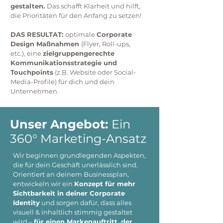
gestalten.
Das schafft Klarheit und hilft,
die Prioritäten für den Anfang zu setzen!
DAS RESULTAT
:
optimale
Corporate
Design Maßnahmen
(Flyer, Roll-ups,
etc.), eine
zielgruppengerechte
Kommunikationsstrategie und
Touchpoints
(z.B. Website oder Social-
Media-Profile) für dich und dein
Unternehmen.
Unser Angebot:
Ein
360° Marketing-Ansatz
Wir beginnen grundlegenden Aspekten,
die für dein Geschäft unerlässlich sind.
Orientiert an deinem Businessplan,
entwickeln wir ein
Konzept für mehr
Sichtbarkeit in deiner Corporate
Identity
und sorgen dafür, dass alles
visuell & inhaltlich stimmig gestaltet
wird –
für einen Markenauftritt, der