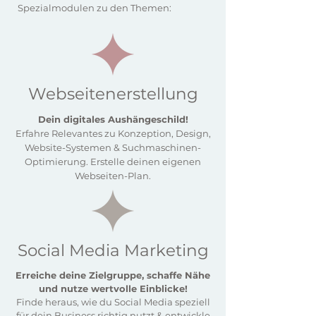
allumfassenden 360° - Ansatz behandeln. 
Spezialmodulen zu den Themen:
Es gibt zahlreiche kostenfreie Webinare 
für einzelne Themen. – Aber wie setzte ich 
die einzelnen Puzzleteile zu einem 
stimmigen Bild zusammen? Wer zeigt 
mir, was zum Start wirklich wichtig ist & 
was Prio haben sollte? – Vieles lässt sich 
Webseitenerstellung
zwar hinterher korrigieren, Manches aber 
nicht oder nur mit sehr viel Anstrengung, 
Dein digitales Aushängeschild!
Kosten und Kapazitäten. Das wollen wir 
Erfahre Relevantes zu Konzeption, Design,
vermeiden!

Website-Systemen & Suchmaschinen-
Mit unserem Marketing-Essential-
Optimierung. Erstelle deinen eigenen
Workshop gewinnst du Struktur, Klarheit 
Webseiten-Plan.
und Leichtigkeit für dein 
Gründungsvorhaben.
Social Media Marketing
Erreiche deine Zielgruppe, schaffe Nähe
und nutze wertvolle Einblicke!
Finde heraus, wie du Social Media speziell
für dein Business richtig nutzt & entwickle